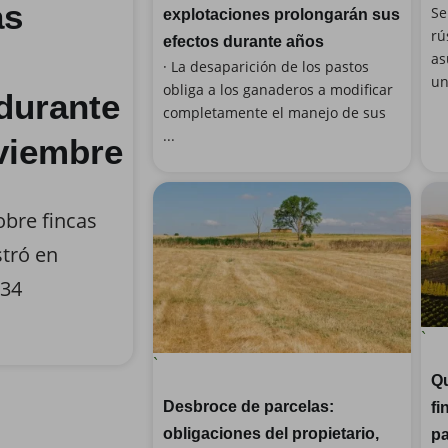
as
Se
explotaciones prolongarán sus
rú
efectos durante años
as
· La desaparición de los pastos
un
obliga a los ganaderos a modificar
durante
completamente el manejo de sus
...
viembre
obre fincas
stró en
834
`
`
Qu
Desbroce de parcelas:
fi
obligaciones del propietario,
p