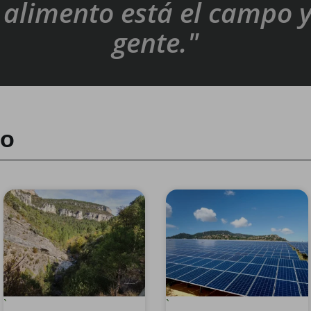
alimento está el campo y
gente."
ro
`
`