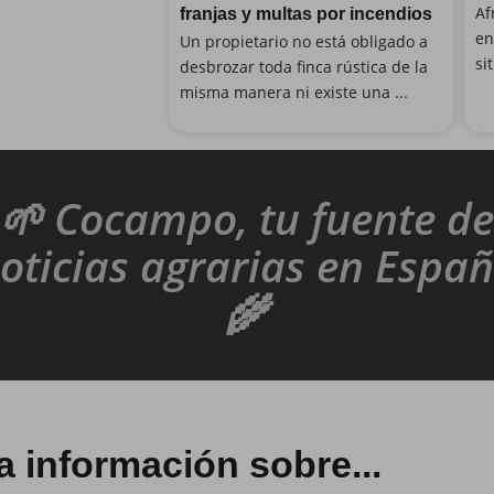
Af
franjas y multas por incendios
en
Un propietario no está obligado a
si
desbrozar toda finca rústica de la
misma manera ni existe una ...
🌱 Cocampo, tu fuente de
oticias agrarias en Espa
🌾
a información sobre...